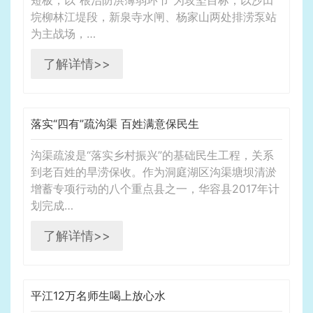
短板，以“根治防洪薄弱环节”为攻坚目标，以沙田
垸柳林江堤段，新泉寺水闸、杨家山两处排涝泵站
为主战场，…
了解详情>>
落实“四有”疏沟渠 百姓满意保民生
沟渠疏浚是“落实乡村振兴”的基础民生工程，关系
到老百姓的旱涝保收。作为洞庭湖区沟渠塘坝清淤
增蓄专项行动的八个重点县之一，华容县2017年计
划完成…
了解详情>>
平江12万名师生喝上放心水